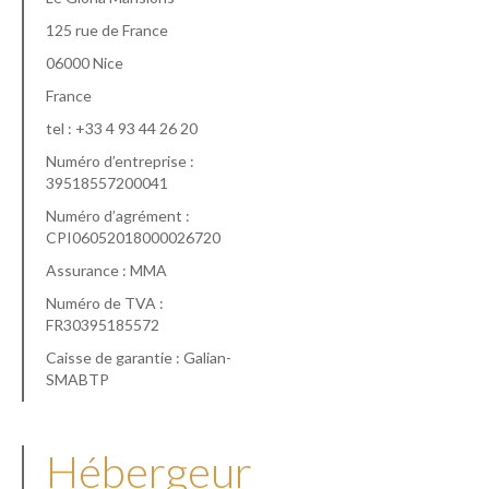
125 rue de France
06000 Nice
France
tel : +33 4 93 44 26 20
Numéro d’entreprise :
39518557200041
Numéro d’agrément :
CPI06052018000026720
Assurance : MMA
Numéro de TVA :
FR30395185572
Caisse de garantie : Galian-
SMABTP
Hébergeur