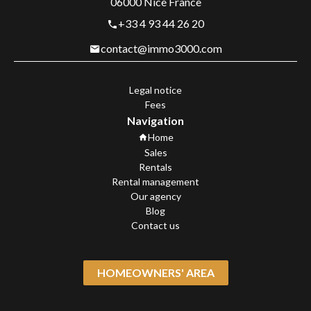
06000
Nice France
+33 4 93 44 26 20
contact@immo3000.com
Legal notice
Fees
Navigation
Home
Sales
Rentals
Rental management
Our agency
Blog
Contact us
HOMEOWNERS' AREA