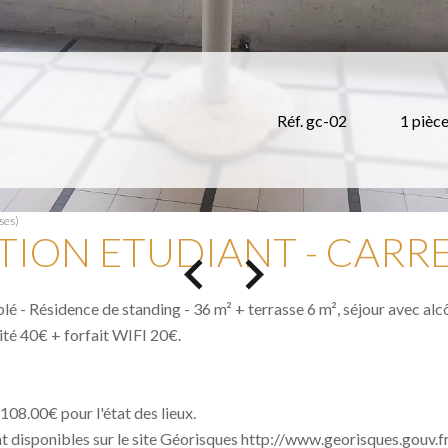
Réf. gc-02
1 pièc
ses)
TION ETUDIANT - CARRE
é - Résidence de standing - 36 m² + terrasse 6 m², séjour avec alcô
ité 40€ + forfait WIFI 20€.
 108.00€ pour l'état des lieux.
nt disponibles sur le site Géorisques http://www.georisques.gouv.fr