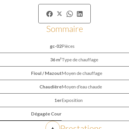
Sommaire
gc-02
Pièces
36 m²
Type de chauffage
Fioul / Mazout
Moyen de chauffage
Chaudière
Moyen d'eau chaude
1er
Exposition
Dégagée Cour
Prestations
+