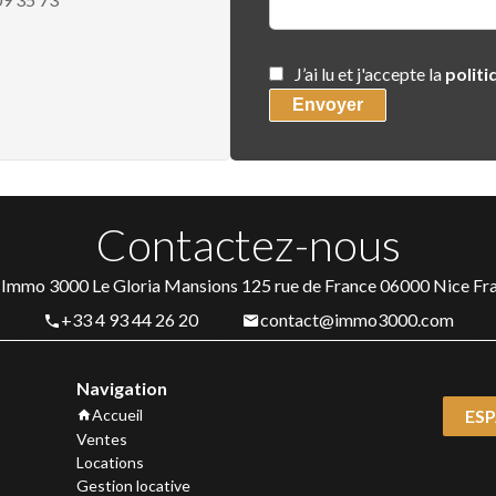
J’ai lu et j'accepte la
politi
Envoyer
Contactez-nous
Immo 3000
Le Gloria Mansions 125 rue de France
06000
Nice Fr
+33 4 93 44 26 20
contact@immo3000.com
Navigation
Accueil
ESP
Ventes
Locations
Gestion locative